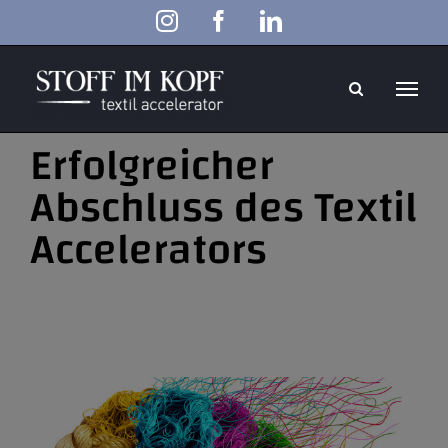
Zum
Instagram
Facebook
LinkedIn
Inhalt
springen
Erfolgreicher
Abschluss des Textil
Accelerators