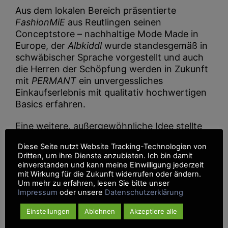
Aus dem lokalen Bereich präsentierte
FashionMiE
aus Reutlingen seinen
Conceptstore – nachhaltige Mode Made in
Europe, der
Albkiddl
wurde standesgemäß in
schwäbischer Sprache vorgestellt und auch
die Herren der Schöpfung werden in Zukunft
mit
PERMANT
ein unvergessliches
Einkaufserlebnis mit qualitativ hochwertigen
Basics erfahren.
Eine weitere, außergewöhnliche Idee stellte
MOL
aus der Ukraine vor: Die Verwertung
Diese Seite nutzt Website Tracking-Technologien von
von Altkleidern aus Polyester durch lebende
Dritten, um ihre Dienste anzubieten. Ich bin damit
Wachsmaden zur umweltfreundlichen
einverstanden und kann meine Einwilligung jederzeit
Entsorgung von Restabfällen. Und zu guter
mit Wirkung für die Zukunft widerrufen oder ändern.
Um mehr zu erfahren, lesen Sie bitte unser
Letzt kam auch der Spaß nicht zu kurz – mit
Impressum
oder unsere
Datenschutzerklärung
Shuut-der Partyhut
ist man auf jedem Fest
willkommen.
Einstellungen
Ablehnen
Akzeptiere alle