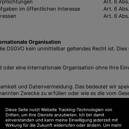
erpflichtungen
Art. 6 Abs.
fgaben im öffentlichen Interesse
Art. 6 Abs.
eressen
Art. 6 Abs.
ternationale Organisation
die DSGVO kein unmittelbar geltendes Recht ist. Dies
d oder eine internationale Organisation ohne Ihre Ein
amkeit und Datenvermeidung. Das bedeutet wir speic
genannten Zwecke zu erfüllen oder wie es die vom Ges
e Zweck bzw. nach Ablauf der entsprechenden Fristen
errt bzw. gelöscht.
Diese Seite nutzt Website Tracking-Technologien von
Dritten, um ihre Dienste anzubieten. Ich bin damit
erstellt, um dieses Vorgehen sicherzustellen.
einverstanden und kann meine Einwilligung jederzeit mit
Wirkung für die Zukunft widerrufen oder ändern. Um mehr