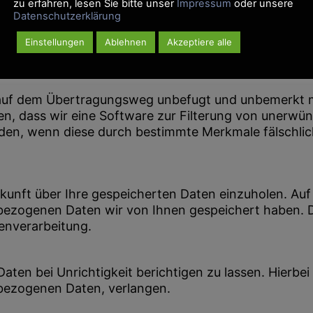
zu erfahren, lesen Sie bitte unser
Impressum
oder unsere
Datenschutzerklärung
lar, über Social Media etc. mit uns in Verbindung, s
mit uns werden personenbezogene Daten erhoben. We
Einstellungen
Ablehnen
Akzeptiere alle
ormular ersichtlich. Ihre Daten werden SSL-verschlü
earbeitung der Anfrage sowie für mögliche Anschlu
s auf dem Übertragungsweg unbefugt und unbemerkt 
, dass wir eine Software zur Filterung von unerwüns
en, wenn diese durch bestimmte Merkmale fälschlich 
skunft über Ihre gespeicherten Daten einzuholen. Au
bezogenen Daten wir von Ihnen gespeichert haben. Di
enverarbeitung.
Daten bei Unrichtigkeit berichtigen zu lassen. Hierbe
enbezogenen Daten, verlangen.