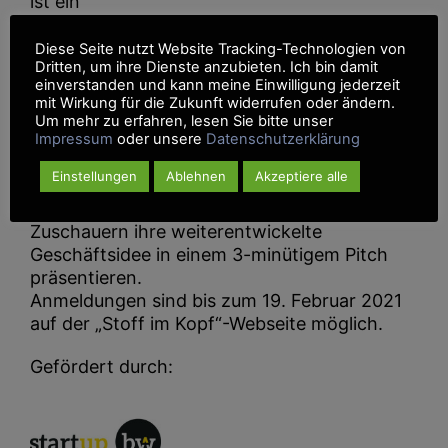
ist ein
Gründungsvorhaben oder eine vorhandene
Gründung im Bereich Textil (z.B. E-
Diese Seite nutzt Website Tracking-Technologien von
Dritten, um ihre Dienste anzubieten. Ich bin damit
Commerce,
einverstanden und kann meine Einwilligung jederzeit
textiltechnische Produkte, Mode, sowie
mit Wirkung für die Zukunft widerrufen oder ändern.
verwandte Themenfelder). Im Juni findet im
Um mehr zu erfahren, lesen Sie bitte unser
Rahmen
Impressum
oder unsere
Datenschutzerklärung
eines DemoDay der finale Abschluss des
Einstellungen
Ablehnen
Akzeptiere alle
Projekts statt, bei dem die Start-ups der Jury
und den
Zuschauern ihre weiterentwickelte
Geschäftsidee in einem 3-minütigem Pitch
präsentieren.
Anmeldungen sind bis zum 19. Februar 2021
auf der „Stoff im Kopf“-Webseite möglich.
Gefördert durch: