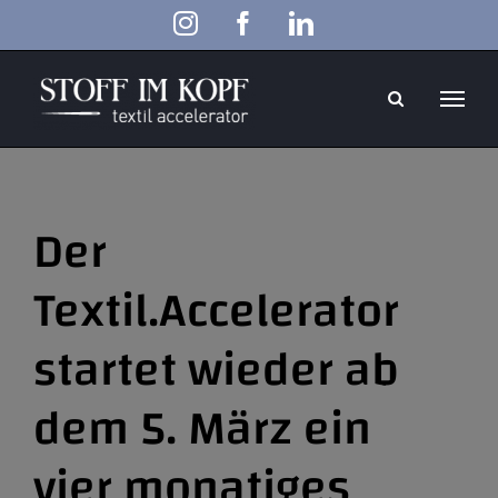
Zum
Instagram
Facebook
LinkedIn
Inhalt
springen
Der
Textil.Accelerator
startet wieder ab
dem 5. März ein
vier monatiges