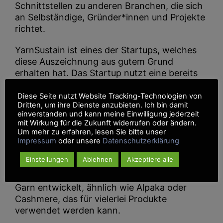
Schnittstellen zu anderen Branchen, die sich
an Selbständige, Gründer*innen und Projekte
richtet.
YarnSustain ist eines der Startups, welches
diese Auszeichnung aus gutem Grund
erhalten hat. Das Startup nutzt eine bereits
bestehende Ressource, die allein in Europa
schon zu Genüge vorhanden ist:
Diese Seite nutzt Website Tracking-Technologien von
Dritten, um ihre Dienste anzubieten. Ich bin damit
ausgekämmte Unterwolle von Hunden. Ann
einverstanden und kann meine Einwilligung jederzeit
Cathrin Schönrock und Franziska Uhl wollen
mit Wirkung für die Zukunft widerrufen oder ändern.
diese bisher ungenutzte Ressource vor dem
Um mehr zu erfahren, lesen Sie bitte unser
Impressum
oder unsere
Datenschutzerklärung
Abfall retten und ihr ein neues Leben
schenken. Durch Reinigungs- und
Einstellungen
Ablehnen
Akzeptiere alle
Aufwertungsprozesse haben sie aus dem
Hundehaar wunderbar weiches Chiengora®
Garn entwickelt, ähnlich wie Alpaka oder
Cashmere, das für vielerlei Produkte
verwendet werden kann.