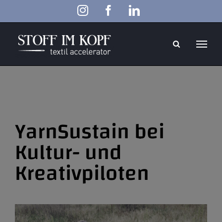
Zum
Instagram
Facebook
LinkedIn
Inhalt
springen
YarnSustain bei
Kultur- und
Kreativpiloten