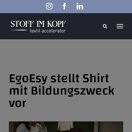
Zum
Instagram
Facebook
LinkedIn
Inhalt
springen
EgoEsy stellt Shirt
mit Bildungszweck
vor