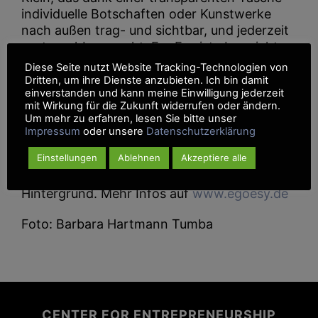
individuelle Botschaften oder Kunstwerke
nach außen trag- und sichtbar, und jederzeit
austauschbar macht. EgoEsy ist aber nicht
nur ein Shirt. In analogen und digitalen
Diese Seite nutzt Website Tracking-Technologien von
Workshops fördern wir die Kreativität der
Dritten, um ihre Dienste anzubieten. Ich bin damit
einverstanden und kann meine Einwilligung jederzeit
jungen Teilnehmer*innen und wollen für
mit Wirkung für die Zukunft widerrufen oder ändern.
Nachhaltigkeit und bedachten Konsum
Um mehr zu erfahren, lesen Sie bitte unser
sensibilisieren. Im therapeutischen &
Impressum
oder unsere
Datenschutzerklärung
pädagogischen Kontext kann das Shirt als
Einstellungen
Ablehnen
Akzeptiere alle
Vermittler helfen und funktioniert unabhängig
von Kultur, Sprache oder sozialem
Hintergrund. Mehr Infos auf
www.egoesy.de
Foto: Barbara Hartmann Tumba
CENTER FOR ENTREPRENEURSHIP