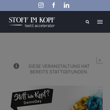
Zum
Instagram
Facebook
LinkedIn
Inhalt
springen
×
DIESE VERANSTALTUNG HAT
BEREITS STATTGEFUNDEN.