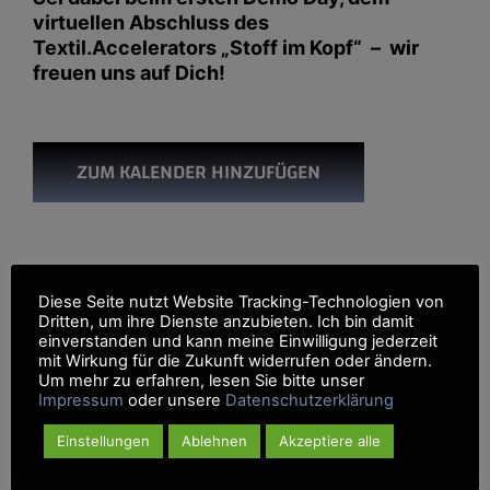
virtuellen Abschluss des
Textil.Accelerators „Stoff im Kopf“ – wir
freuen uns auf Dich!
ZUM KALENDER HINZUFÜGEN
Diese Seite nutzt Website Tracking-Technologien von
Dritten, um ihre Dienste anzubieten. Ich bin damit
„Move your idea“ Ideenwettbewerb
Start-up Talk
einverstanden und kann meine Einwilligung jederzeit
mit Wirkung für die Zukunft widerrufen oder ändern.
Um mehr zu erfahren, lesen Sie bitte unser
Impressum
oder unsere
Datenschutzerklärung
Einstellungen
Ablehnen
Akzeptiere alle
Details