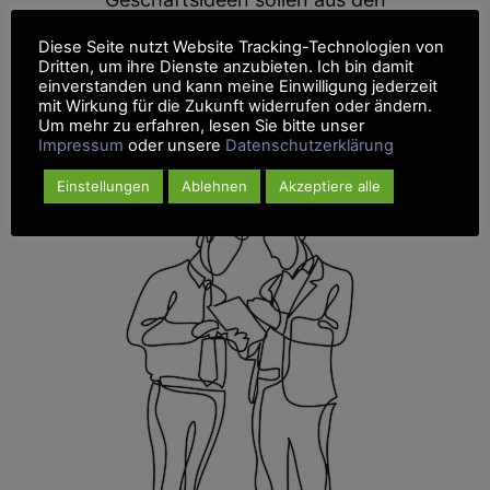
Bereichen E-Commerce,
Diese Seite nutzt Website Tracking-Technologien von
(technische) textile Produkte,
Dritten, um ihre Dienste anzubieten. Ich bin damit
Mode sowie verwandten
einverstanden und kann meine Einwilligung jederzeit
Themenfeldern stammen.
mit Wirkung für die Zukunft widerrufen oder ändern.
Um mehr zu erfahren, lesen Sie bitte unser
Impressum
oder unsere
Datenschutzerklärung
Einstellungen
Ablehnen
Akzeptiere alle