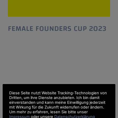
FEMALE FOUNDERS CUP 2023
FEMALE FOUNDERS CUP 2023 Wettbewerb
für Gründerinnen und Unternehmerinnen Der
FEMALE FOUNDERS CUP ist das Pitch Event
für Frauen in Baden-Württemberg und bietet
jährlich zehn Gründerinnen die Chance, ihre
Geschäftsidee in drei Minuten vor einer
ausgewählten Fachjury und der breiten
Öffentlichkeit zu präsentieren. Eine
Bewerbung – viele Chancen: Jetzt bewerben.
Diese Seite nutzt Website Tracking-Technologien von
Alle Gründerinnen und Start-up-Teams die
Dritten, um ihre Dienste anzubieten. Ich bin damit
einverstanden und kann meine Einwilligung jederzeit
mit Wirkung für die Zukunft widerrufen oder ändern.
Um mehr zu erfahren, lesen Sie bitte unser
Impressum
oder unsere
Datenschutzerklärung