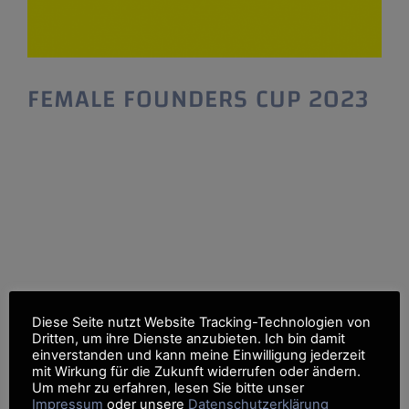
FEMALE FOUNDERS CUP 2023
FEMALE FOUNDERS CUP 2023 Wettbewerb
für Gründerinnen und Unternehmerinnen Der
FEMALE FOUNDERS CUP ist das Pitch Event
für Frauen in Baden-Württemberg und bietet
jährlich zehn Gründerinnen die Chance, ihre
Geschäftsidee in drei Minuten vor einer
ausgewählten Fachjury und der breiten
Öffentlichkeit zu präsentieren. Eine
Bewerbung – viele Chancen: Jetzt bewerben.
Diese Seite nutzt Website Tracking-Technologien von
Alle Gründerinnen und Start-up-Teams die
Dritten, um ihre Dienste anzubieten. Ich bin damit
einverstanden und kann meine Einwilligung jederzeit
mit Wirkung für die Zukunft widerrufen oder ändern.
Um mehr zu erfahren, lesen Sie bitte unser
Impressum
oder unsere
Datenschutzerklärung