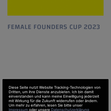
FEMALE FOUNDERS CUP 2023
FEMALE FOUNDERS CUP 2023 Wettbewerb
für Gründerinnen und Unternehmerinnen Der
FEMALE FOUNDERS CUP ist das Pitch Event
für Frauen in Baden-Württemberg und bietet
jährlich zehn Gründerinnen die Chance, ihre
Geschäftsidee in drei Minuten vor einer
ausgewählten Fachjury und der breiten
Öffentlichkeit zu präsentieren. Eine
Bewerbung – viele Chancen: Jetzt bewerben.
Diese Seite nutzt Website Tracking-Technologien von
Alle Gründerinnen und Start-up-Teams die
Dritten, um ihre Dienste anzubieten. Ich bin damit
einverstanden und kann meine Einwilligung jederzeit
mit Wirkung für die Zukunft widerrufen oder ändern.
Um mehr zu erfahren, lesen Sie bitte unser
Impressum
oder unsere
Datenschutzerklärung