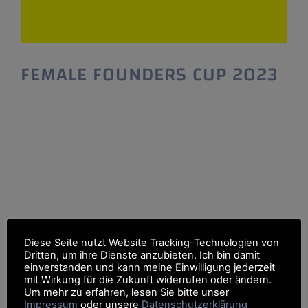
FEMALE FOUNDERS CUP 2023
FEMALE FOUNDERS CUP 2023 Wettbewerb
für Gründerinnen und Unternehmerinnen Der
FEMALE FOUNDERS CUP ist das Pitch Event
für Frauen in Baden-Württemberg und bietet
jährlich zehn Gründerinnen die Chance, ihre
Geschäftsidee in drei Minuten vor einer
ausgewählten Fachjury und der breiten
Öffentlichkeit zu präsentieren. Eine
Bewerbung – viele Chancen: Jetzt bewerben.
Diese Seite nutzt Website Tracking-Technologien von
Alle Gründerinnen und Start-up-Teams die
Dritten, um ihre Dienste anzubieten. Ich bin damit
einverstanden und kann meine Einwilligung jederzeit
mit Wirkung für die Zukunft widerrufen oder ändern.
Um mehr zu erfahren, lesen Sie bitte unser
Impressum
oder unsere
Datenschutzerklärung