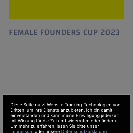
FEMALE FOUNDERS CUP 2023
FEMALE FOUNDERS CUP 2023 Wettbewerb
für Gründerinnen und Unternehmerinnen Der
FEMALE FOUNDERS CUP ist das Pitch Event
für Frauen in Baden-Württemberg und bietet
jährlich zehn Gründerinnen die Chance, ihre
Geschäftsidee in drei Minuten vor einer
ausgewählten Fachjury und der breiten
Öffentlichkeit zu präsentieren. Eine
Bewerbung – viele Chancen: Jetzt bewerben.
Diese Seite nutzt Website Tracking-Technologien von
Alle Gründerinnen und Start-up-Teams die
Dritten, um ihre Dienste anzubieten. Ich bin damit
einverstanden und kann meine Einwilligung jederzeit
mit Wirkung für die Zukunft widerrufen oder ändern.
Um mehr zu erfahren, lesen Sie bitte unser
Impressum
oder unsere
Datenschutzerklärung