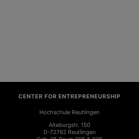
kombiniert aus Workshops, Personal
Coaching, Mentoring und Laboren steht
bereit. Bewerbungen werden noch bis zum
18.07.21 angenommen! Der
Textil.Accelerator des Center for
Entrepreneurship der Hochschule Reutlingen
bietet wiederab dem 17. September den textil
begeisterten Gründerinnen und Gründern ein
CENTER FOR ENTREPRENEURSHIP
Hochschule Reutlingen
Alteburgstr. 150
D-72762 Reutlingen