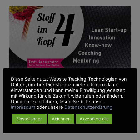
Diese Seite nutzt Website Tracking-Technologien von
Dritten, um ihre Dienste anzubieten. Ich bin damit
einverstanden und kann meine Einwilligung jederzeit
mit Wirkung für die Zukunft widerrufen oder ändern.
Stoff im Kopf #4 –
Um mehr zu erfahren, lesen Sie bitte unser
Anmeldung
Impressum
oder unsere
Datenschutzerklärung
Einstellungen
Ablehnen
Akzeptiere alle
Der Textil.Accelerator startet am 17.09.2021
in die 4.Runde. Ein tolles Programm