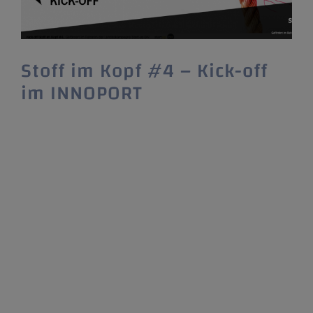
Stoff im Kopf #4 – Kick-off
im INNOPORT
Der Textil.Accelerator "Stoff im Kopf" startet
seinen 4.Durchlauf mit einem hybriden Kick-
off im INNOPORT! Voller Vorfreude sind die
Teams des Textil.Accelerators „Stoff im Kopf“
zum Kick-off des 4. Durchlaufs am
17.09.2021 im INNOPORT, dem
Innovationszentrum der Stadt Reutlingen,
erschienen. Im Gegensatz zu den letzten
Durchgängen,