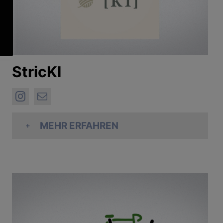
StricKI
MEHR ERFAHREN