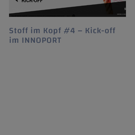
Stoff im Kopf #4 – Kick-off
im INNOPORT
Der Textil.Accelerator "Stoff im Kopf" startet
seinen 4.Durchlauf mit einem hybriden Kick-
off im INNOPORT! Voller Vorfreude sind die
Teams des Textil.Accelerators „Stoff im Kopf“
zum Kick-off des 4. Durchlaufs am
17.09.2021 im INNOPORT, dem
Innovationszentrum der Stadt Reutlingen,
erschienen. Im Gegensatz zu den letzten
Durchgängen,