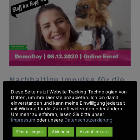
Nachhaltige Impulse für die
Textil-Industrie
Diese Seite nutzt Website Tracking-Technologien von
Dritten, um ihre Dienste anzubieten. Ich bin damit
einverstanden und kann meine Einwilligung jederzeit
Bei der zweiten Auflage des
mit Wirkung für die Zukunft widerrufen oder ändern.
Textil.Accelerators "Stoff im Kopf"
Um mehr zu erfahren, lesen Sie bitte unser
Impressum
oder unsere
Datenschutzerklärung
präsentierten 14 Teams ihre textilen
Geschäftsideen vor 100 interessierten
Einstellungen
Ablehnen
Akzeptiere alle
Zuhörerinnen und Zuhörern. Am 8.