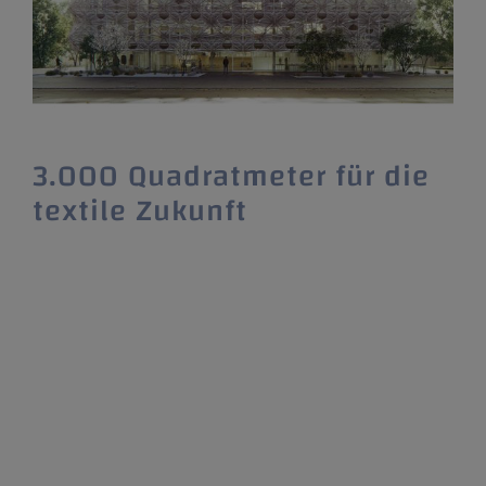
3.000 Quadratmeter für die
textile Zukunft
Verband Südwesttextil spendet der
Hochschule ein Ausbildungs- und
Innovationszentrum Die Hochschule
Reutlingen kann sich auf ein neues Gebäude
am Rande ihres Campus freuen, das
architektonisch für Aufsehen sorgen wird:
das Texoversum. Gespendet vom
Arbeitgeber-verband Südwesttextil soll es der
europaweite Leuchtturm für textile