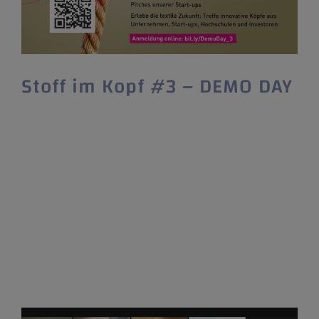
Stoff im Kopf #3 – DEMO DAY
Der Textil.Accelerator #3 endet am
24.06.2021 ab 16:00 Uhr mit dem Höhepunkt
des Programms - dem DEMO DAY.
Anmeldung noch möglich! Der
Textil.Accelerator Stoff im Kopf #3 endet mit
dem finalen Abschlussevent, dem Demo Day.
Am 24. Juni präsentieren 16 Teams einem
breiten Publikum ihre Idee, welche sie seit