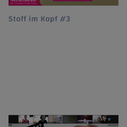
Stoff im Kopf #3
Der Textil.Accelerator startet wieder ab dem
5. März ein vier monatiges Programm rund
um das Thema Gründung im Textilbereich.
Nach der erfolgreichen Teilnahme an der
Ausschreibung Start-up BW Acceleratoren –
Entwicklung von Gründungsvorhaben mit
hohem Potenzial vom 12. Oktober 2020 geht
der Textil.Accelerator „Stoff im Kopf“ in die
dritte