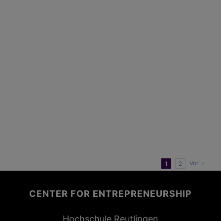
Auf den Hund gekommen Manchmal müssen
wir das Rad gar nicht neu erfinden, denn
alles, was wir brauchen, ist eigentlich schon
längst da. YarnSustain – dieses einzigartige
Start-up macht es vor und verbindet dabei
Nachhaltigkeit mit Entrepreneurship und
Innovation. Denn die Strick- und
Modedesignerin Ann Cathrin Schönrock und
die Reutlinger
Vor
1
2
CENTER FOR ENTREPRENEURSHIP
Hochschule Reutlingen