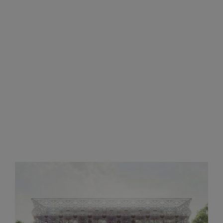
Der virtuelle Abschluss des zweiten
erfolgreichen Textil.Accelerators Stoff im
Kopf Der Textil.Accelerator Stoff im Kopf #2
feiert seinen finalen Abschluss 2020. Am 8.
Dezember präsentieren 16 Teams ihre
ausgearbeiteten Ideen der letzten vier
Monate beim Online DemoDay. Das Spektrum
der Gründungsvorhaben ist sehr breit: von
der klassischen Bekleidung und Luxus