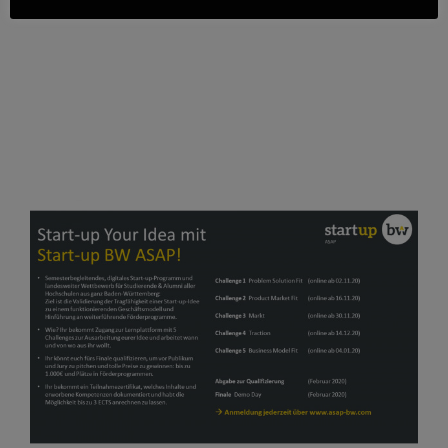
Dezember war es soweit. 14 Teams des
Textil.Accelerators stellten ihre Vorhaben am
DemoDay der Öffentlichkeit vor. Das
dreimonatige Programm „Stoff im Kopf“
unterstützt Gründerinnen und Gründer