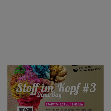
kombiniert aus Workshops, Personal
Coaching, Mentoring und Laboren steht
bereit. Bewerbungen werden noch bis zum
18.07.21 angenommen! Der
Textil.Accelerator des Center for
Entrepreneurship der Hochschule Reutlingen
bietet wiederab dem 17. September den textil
begeisterten Gründerinnen und Gründern ein