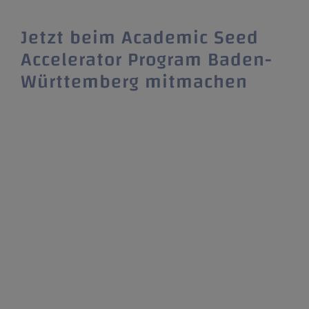
Jetzt beim Academic Seed
Accelerator Program Baden-
Württemberg mitmachen
Studierende, Alumni und wissenschaftliche
MitarbeiterInnen aus Baden-Württemberg
können sich ab sofort für die nächste Runde
des Academic Seed Accelerator Program
Baden-Württemberg (kurz: Start-up BW
ASAP) anmelden. Das Academic Seed
Accelerator Program ist Teil der
Landesinitiative Start-up BW. Konzipiert als
landesweiter Wettbewerb, richtet sich das
Programm an Studierende, Absolventen und
wissenschaftliche