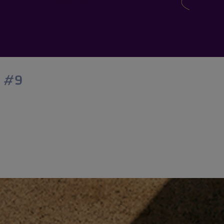
f #9
 sofort möglich! Unser Textil.Accelerator geht in die
8 erfolgreich beendet wurde, beginnt das Center for
nnen sich sowohl Einzelpersonen als auch