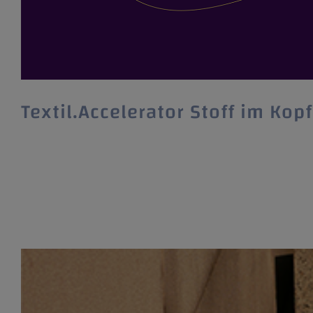
Textil.Accelerator Stoff im Kop
Textil.Accelerator Stoff im Kopf #9 Anmeldung ab
Nachdem der Textil.Accelerators Stoff im Kopf #
September den neunten Durchgang. Bewerben kö