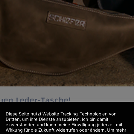
uen Leder-Tasche!
Diese Seite nutzt Website Tracking-Technologien von
 Die SCHIEFER Wing präsentiert sich als Debüt Des
Dritten, um ihre Dienste anzubieten. Ich bin damit
hst hohen Tragekomfort sorgt. Außerdem verfügt es 
einverstanden und kann meine Einwilligung jederzeit mit
Wirkung für die Zukunft widerrufen oder ändern. Um mehr