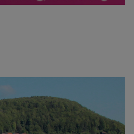
 7. Runde. Anmeldeschluss ist der 29.01.2023
r for Entrepreneurship der Hochschule Reutlingen