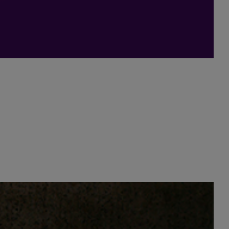
 9. Runde. Anmeldeschluss ist der 11.02.2024
 Entrepreneurship der Hochschule Reutlingen im