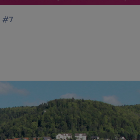
f #7
 sofort möglich! Unser Textil.Accelerator geht in die
 im Juli erfolgreich gestartet ist, beginnt das Cente
ben können sich sowohl Einzelpersonen als